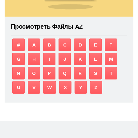
Просмотреть Файлы AZ
#
A
B
C
D
E
F
G
H
I
J
K
L
M
N
O
P
Q
R
S
T
U
V
W
X
Y
Z