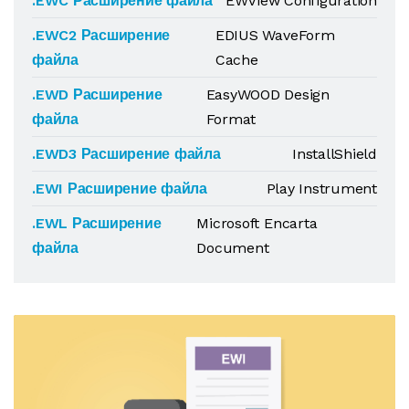
.EWC Расширение файла
EWView Configuration
.EWC2 Расширение
EDIUS WaveForm
файла
Cache
.EWD Расширение
EasyWOOD Design
файла
Format
.EWD3 Расширение файла
InstallShield
.EWI Расширение файла
Play Instrument
.EWL Расширение
Microsoft Encarta
файла
Document