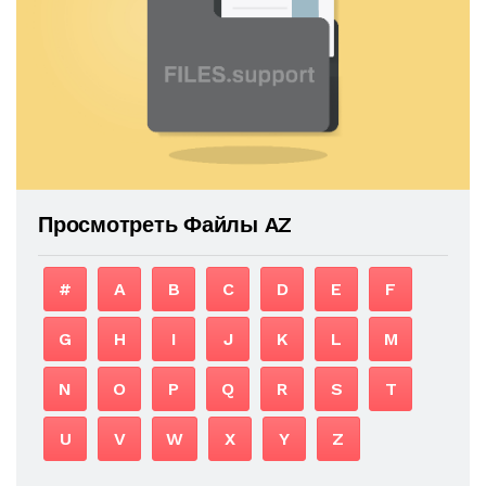
Просмотреть Файлы AZ
#
A
B
C
D
E
F
G
H
I
J
K
L
M
N
O
P
Q
R
S
T
U
V
W
X
Y
Z