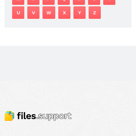
U
V
W
X
Y
Z