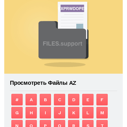
Просмотреть Файлы AZ
#
A
B
C
D
E
F
G
H
I
J
K
L
M
N
O
P
Q
R
S
T