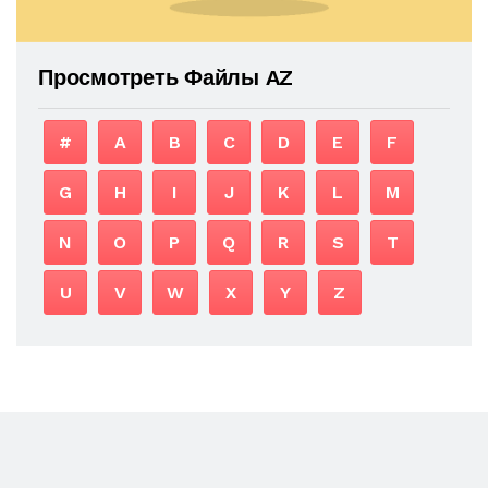
Просмотреть Файлы AZ
#
A
B
C
D
E
F
G
H
I
J
K
L
M
N
O
P
Q
R
S
T
U
V
W
X
Y
Z