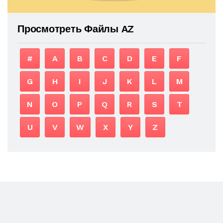
Просмотреть Файлы AZ
#
A
B
C
D
E
F
G
H
I
J
K
L
M
N
O
P
Q
R
S
T
U
V
W
X
Y
Z