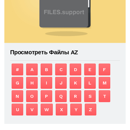
Просмотреть Файлы AZ
#
A
B
C
D
E
F
G
H
I
J
K
L
M
N
O
P
Q
R
S
T
U
V
W
X
Y
Z