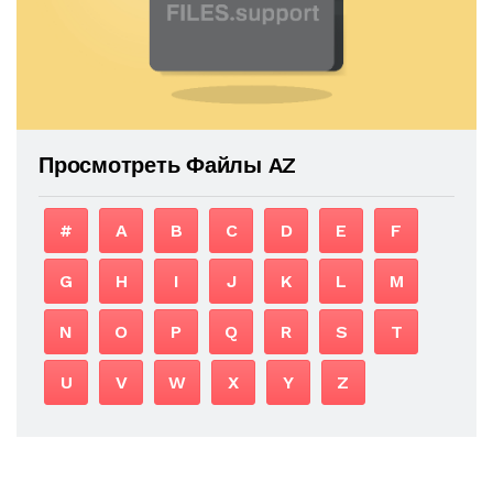
Просмотреть Файлы AZ
#
A
B
C
D
E
F
G
H
I
J
K
L
M
N
O
P
Q
R
S
T
U
V
W
X
Y
Z