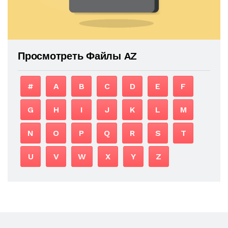
Просмотреть Файлы AZ
#
A
B
C
D
E
F
G
H
I
J
K
L
M
N
O
P
Q
R
S
T
U
V
W
X
Y
Z