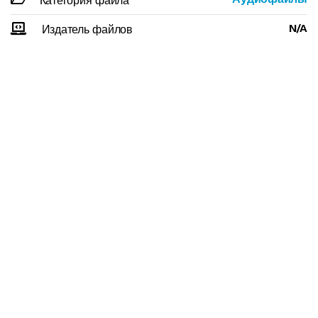
Категория файла
N/A
Издатель файлов