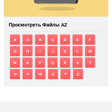
Просмотреть Файлы AZ
#
A
B
C
D
E
F
G
H
I
J
K
L
M
N
O
P
Q
R
S
T
U
V
W
X
Y
Z