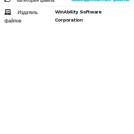
Категория файла
WinAbility Software
Издатель
Corporation
файлов