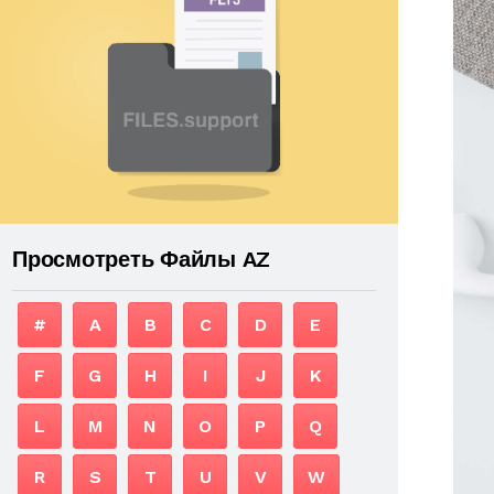
Просмотреть Файлы AZ
#
A
B
C
D
E
F
G
H
I
J
K
L
M
N
O
P
Q
R
S
T
U
V
W