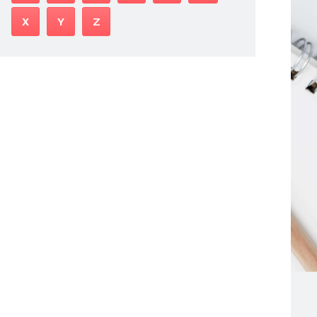
X
Y
Z