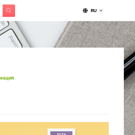
RU
мация