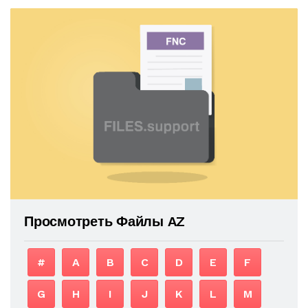
Просмотреть Файлы AZ
#
A
B
C
D
E
F
G
H
I
J
K
L
M