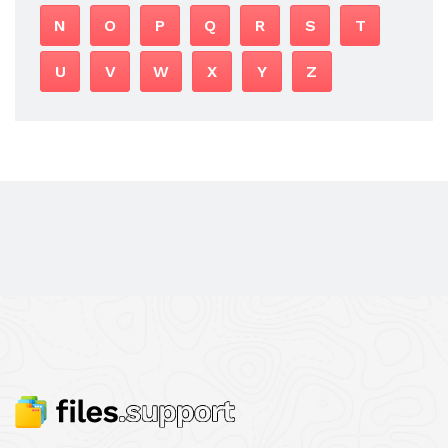
N
O
P
Q
R
S
T
U
V
W
X
Y
Z