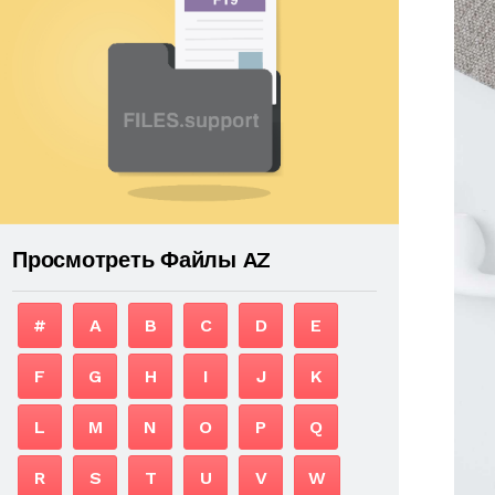
Просмотреть Файлы AZ
#
A
B
C
D
E
F
G
H
I
J
K
L
M
N
O
P
Q
R
S
T
U
V
W