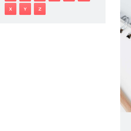
X
Y
Z