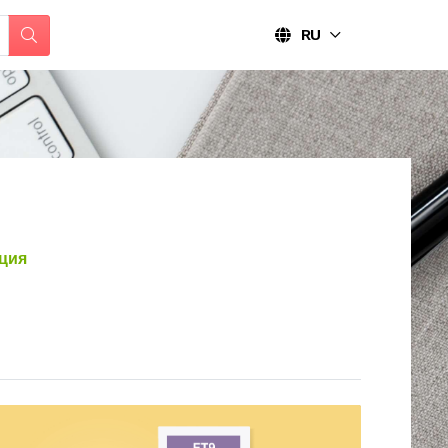
RU
ция