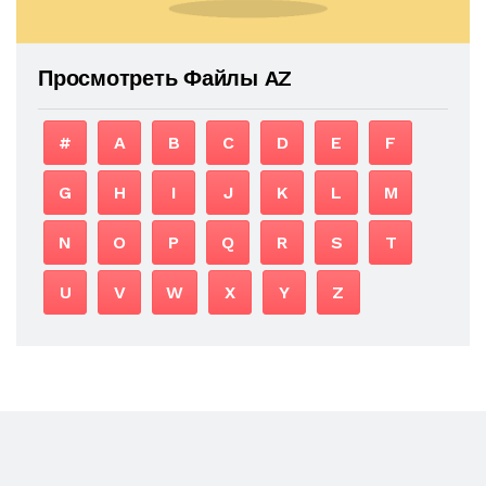
Просмотреть Файлы AZ
#
A
B
C
D
E
F
G
H
I
J
K
L
M
N
O
P
Q
R
S
T
U
V
W
X
Y
Z