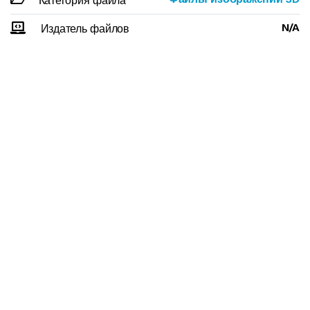
Категория файла
N/A
Издатель файлов