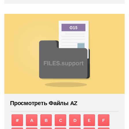
Просмотреть Файлы AZ
#
A
B
C
D
E
F