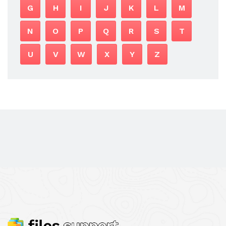
G
H
I
J
K
L
M
N
O
P
Q
R
S
T
U
V
W
X
Y
Z