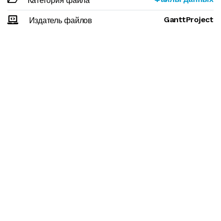
Категория файла
GanttProject
Издатель файлов