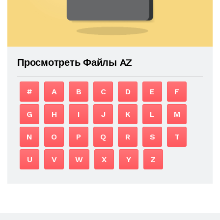
Просмотреть Файлы AZ
#
A
B
C
D
E
F
G
H
I
J
K
L
M
N
O
P
Q
R
S
T
U
V
W
X
Y
Z