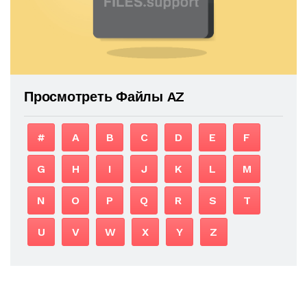
Просмотреть Файлы AZ
#
A
B
C
D
E
F
G
H
I
J
K
L
M
N
O
P
Q
R
S
T
U
V
W
X
Y
Z