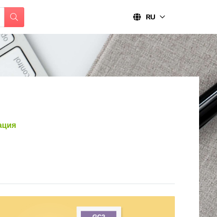
RU
ация