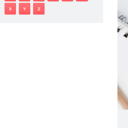
X
Y
Z