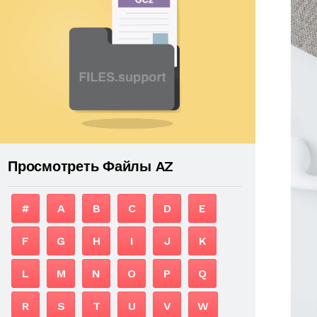
Просмотреть Файлы AZ
#
A
B
C
D
E
F
G
H
I
J
K
L
M
N
O
P
Q
R
S
T
U
V
W