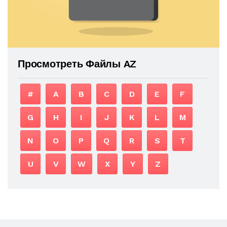
Просмотреть Файлы AZ
#
A
B
C
D
E
F
G
H
I
J
K
L
M
N
O
P
Q
R
S
T
U
V
W
X
Y
Z