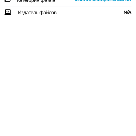
Категория файла
N/A
Издатель файлов