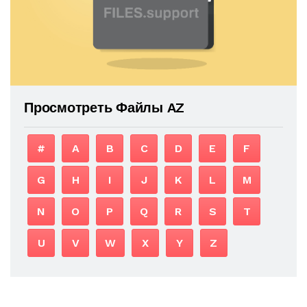
Просмотреть Файлы AZ
#
A
B
C
D
E
F
G
H
I
J
K
L
M
N
O
P
Q
R
S
T
U
V
W
X
Y
Z