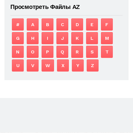
Просмотреть Файлы AZ
#
A
B
C
D
E
F
G
H
I
J
K
L
M
N
O
P
Q
R
S
T
U
V
W
X
Y
Z