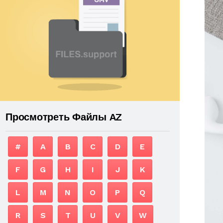
Просмотреть Файлы AZ
#
A
B
C
D
E
F
G
H
I
J
K
L
M
N
O
P
Q
R
S
T
U
V
W