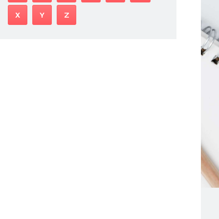
X
Y
Z