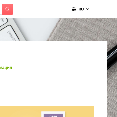
RU
мация