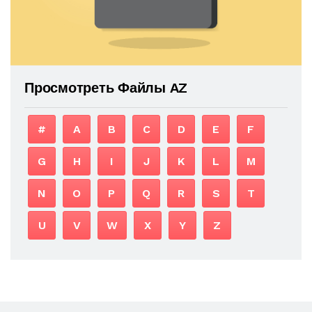
Просмотреть Файлы AZ
#
A
B
C
D
E
F
G
H
I
J
K
L
M
N
O
P
Q
R
S
T
U
V
W
X
Y
Z