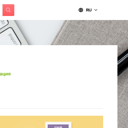
RU
ация