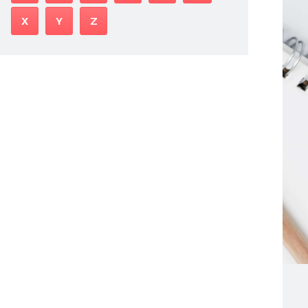
X
Y
Z