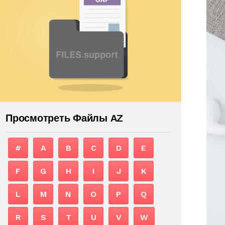
Просмотреть Файлы AZ
#
A
B
C
D
E
F
G
H
I
J
K
L
M
N
O
P
Q
R
S
T
U
V
W