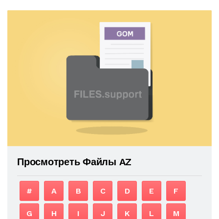
Просмотреть Файлы AZ
#
A
B
C
D
E
F
G
H
I
J
K
L
M