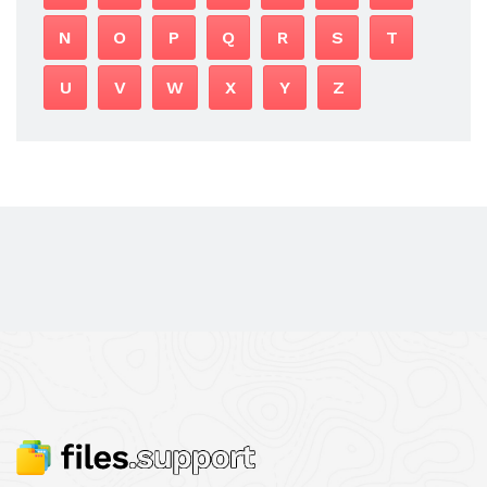
N
O
P
Q
R
S
T
U
V
W
X
Y
Z