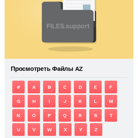
Просмотреть Файлы AZ
#
A
B
C
D
E
F
G
H
I
J
K
L
M
N
O
P
Q
R
S
T
U
V
W
X
Y
Z