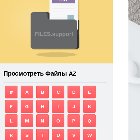
Просмотреть Файлы AZ
#
A
B
C
D
E
F
G
H
I
J
K
L
M
N
O
P
Q
R
S
T
U
V
W