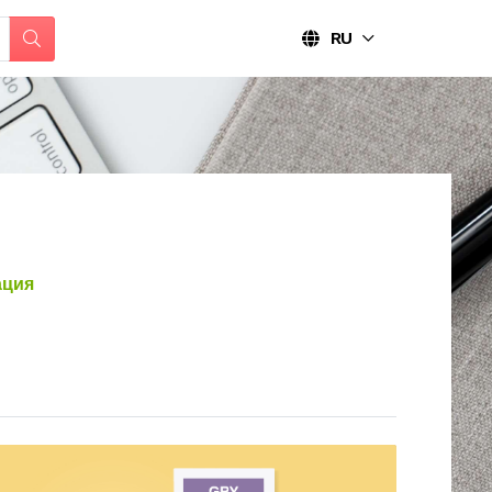
RU
ация