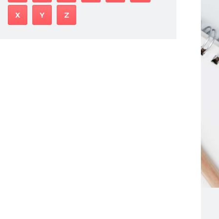
X
Y
Z