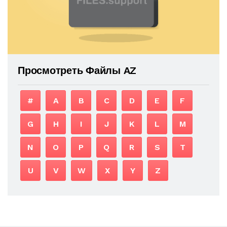
Просмотреть Файлы AZ
#
A
B
C
D
E
F
G
H
I
J
K
L
M
N
O
P
Q
R
S
T
U
V
W
X
Y
Z