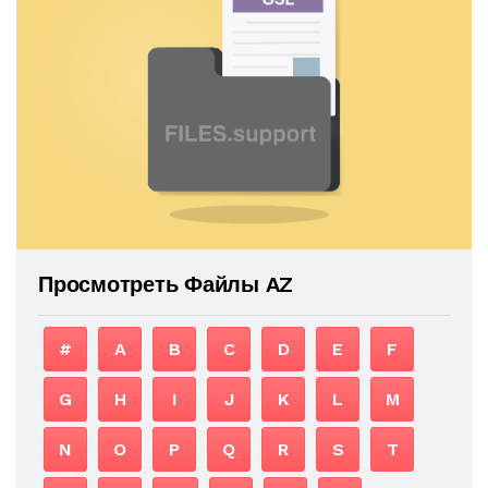
Просмотреть Файлы AZ
#
A
B
C
D
E
F
G
H
I
J
K
L
M
N
O
P
Q
R
S
T