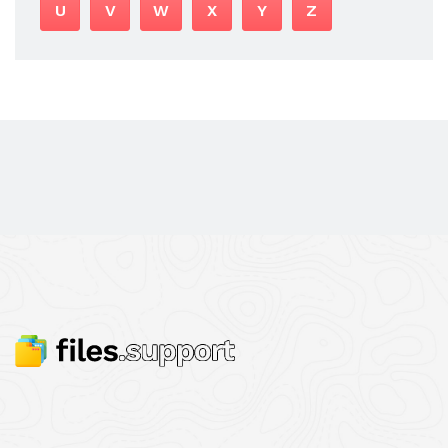
U
V
W
X
Y
Z