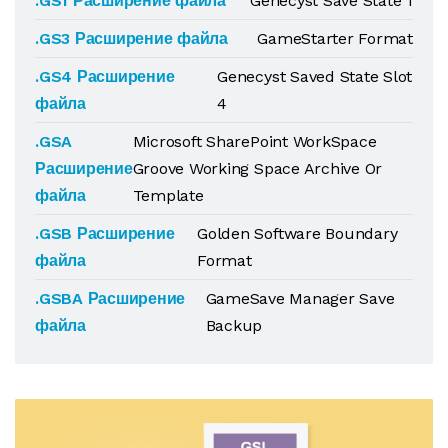
.GS1 Расширение файла
Genecyst Save State 1
.GS3 Расширение файла
GameStarter Format
.GS4 Расширение
Genecyst Saved State Slot
файла
4
.GSA
Microsoft SharePoint WorkSpace
Расширение
Groove Working Space Archive Or
файла
Template
.GSB Расширение
Golden Software Boundary
файла
Format
.GSBA Расширение
GameSave Manager Save
файла
Backup