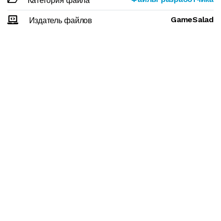
Категория файла
GameSalad
Издатель файлов