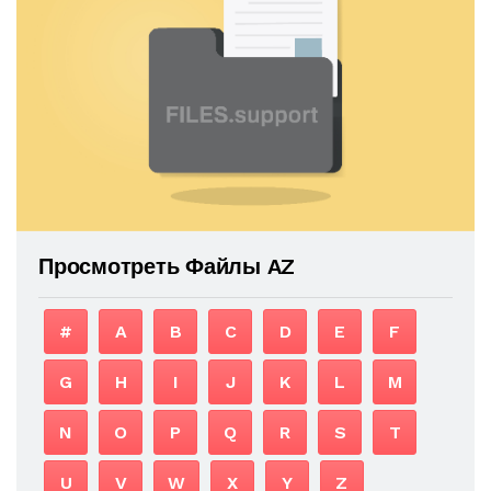
Просмотреть Файлы AZ
#
A
B
C
D
E
F
G
H
I
J
K
L
M
N
O
P
Q
R
S
T
U
V
W
X
Y
Z