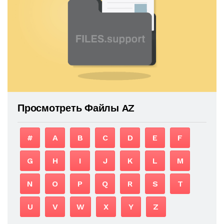
Просмотреть Файлы AZ
#
A
B
C
D
E
F
G
H
I
J
K
L
M
N
O
P
Q
R
S
T
U
V
W
X
Y
Z