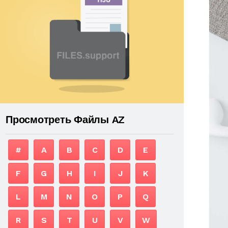
Просмотреть Файлы AZ
#
A
B
C
D
E
F
G
H
I
J
K
L
M
N
O
P
Q
R
S
T
U
V
W