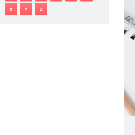
X
Y
Z