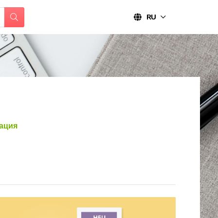
RU
ация