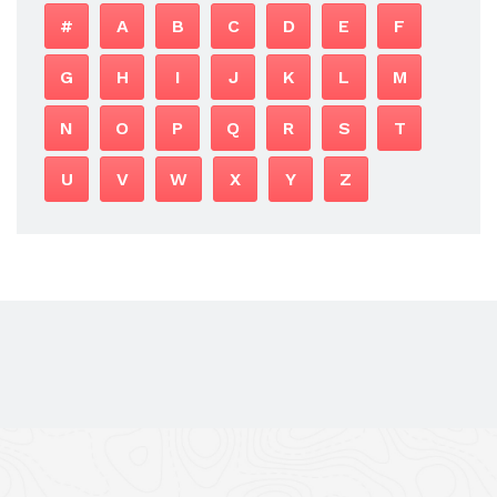
#
A
B
C
D
E
F
G
H
I
J
K
L
M
N
O
P
Q
R
S
T
U
V
W
X
Y
Z