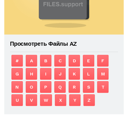
Просмотреть Файлы AZ
#
A
B
C
D
E
F
G
H
I
J
K
L
M
N
O
P
Q
R
S
T
U
V
W
X
Y
Z