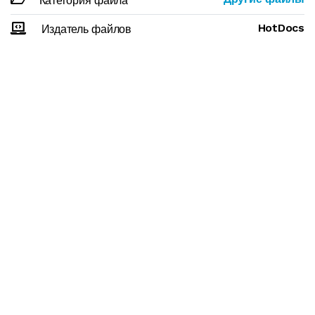
Категория файла
HotDocs
Издатель файлов