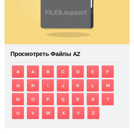
Просмотреть Файлы AZ
#
A
B
C
D
E
F
G
H
I
J
K
L
M
N
O
P
Q
R
S
T
U
V
W
X
Y
Z