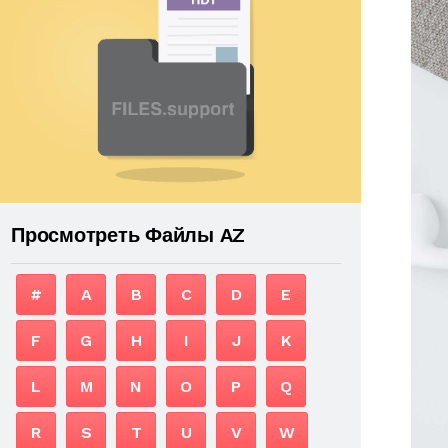
Просмотреть Файлы AZ
#
A
B
C
D
E
F
G
H
I
J
K
L
M
N
O
P
Q
R
S
T
U
V
W