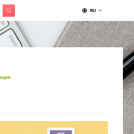
RU
ация