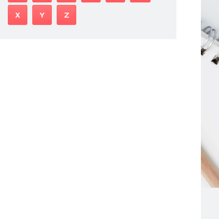
X
Y
Z