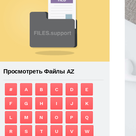
Просмотреть Файлы AZ
#
A
B
C
D
E
F
G
H
I
J
K
L
M
N
O
P
Q
R
S
T
U
V
W