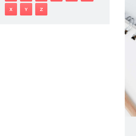
X
Y
Z