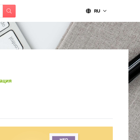
RU
ация