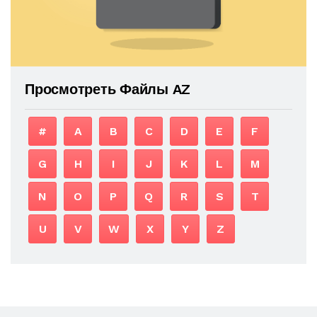
Просмотреть Файлы AZ
#
A
B
C
D
E
F
G
H
I
J
K
L
M
N
O
P
Q
R
S
T
U
V
W
X
Y
Z