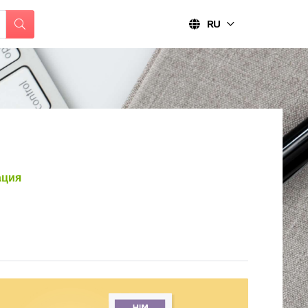
RU
ация