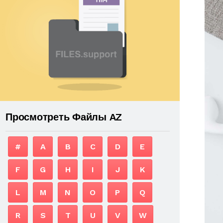
Просмотреть Файлы AZ
#
A
B
C
D
E
F
G
H
I
J
K
L
M
N
O
P
Q
R
S
T
U
V
W