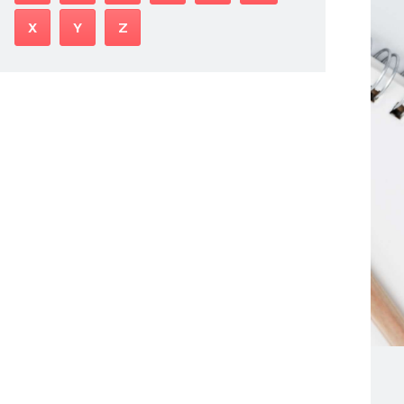
X
Y
Z