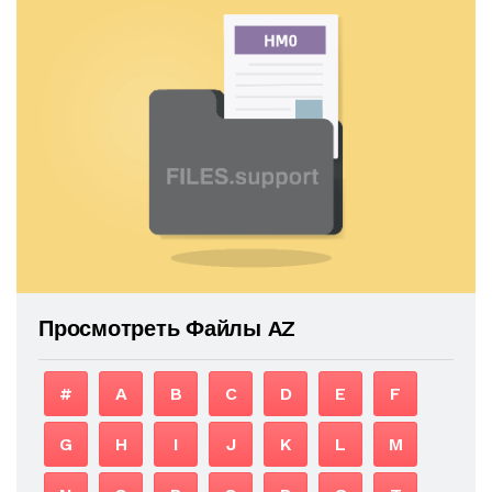
Просмотреть Файлы AZ
#
A
B
C
D
E
F
G
H
I
J
K
L
M