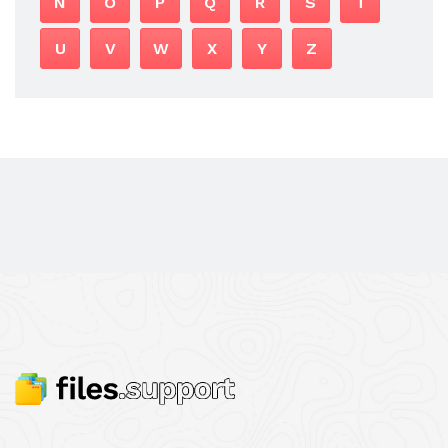
N
O
P
Q
R
S
T
U
V
W
X
Y
Z