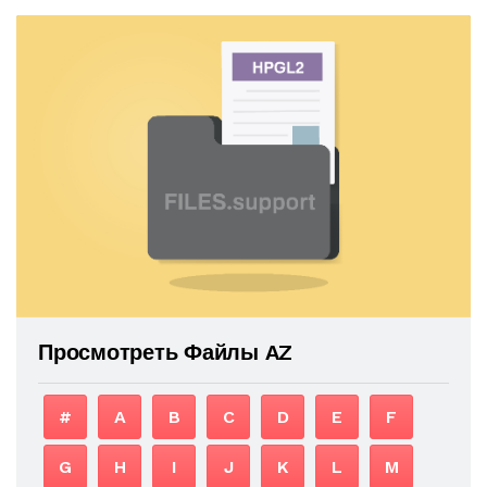
Просмотреть Файлы AZ
#
A
B
C
D
E
F
G
H
I
J
K
L
M