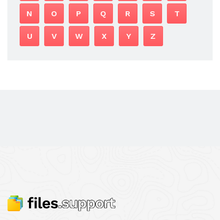
N
O
P
Q
R
S
T
U
V
W
X
Y
Z