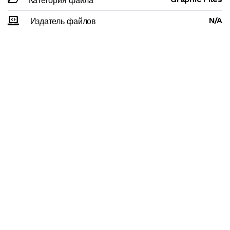
Категория файла
N/A
Издатель файлов