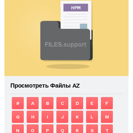
Просмотреть Файлы AZ
#
A
B
C
D
E
F
G
H
I
J
K
L
M
N
O
P
Q
R
S
T