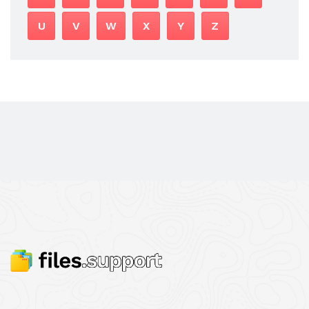
U
V
W
X
Y
Z