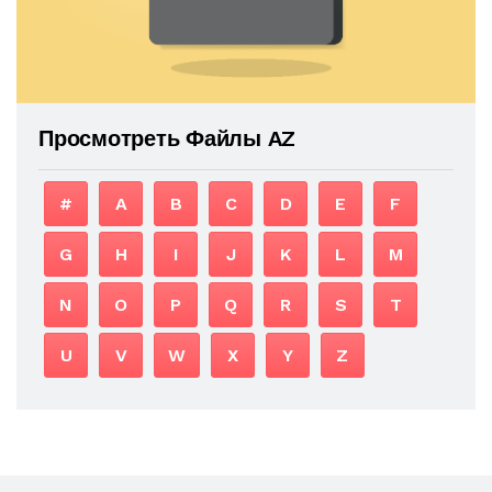
Просмотреть Файлы AZ
#
A
B
C
D
E
F
G
H
I
J
K
L
M
N
O
P
Q
R
S
T
U
V
W
X
Y
Z