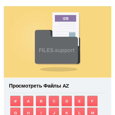
Просмотреть Файлы AZ
#
A
B
C
D
E
F
G
H
I
J
K
L
M