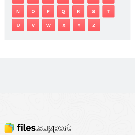
N
O
P
Q
R
S
T
U
V
W
X
Y
Z