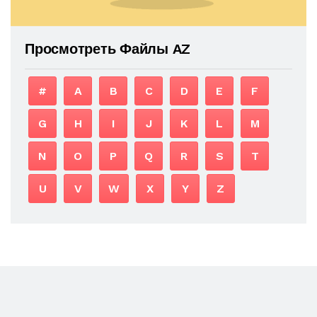
Просмотреть Файлы AZ
#
A
B
C
D
E
F
G
H
I
J
K
L
M
N
O
P
Q
R
S
T
U
V
W
X
Y
Z