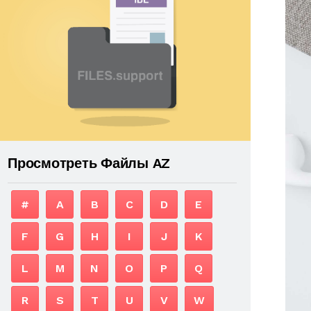
Просмотреть Файлы AZ
#
A
B
C
D
E
F
G
H
I
J
K
L
M
N
O
P
Q
R
S
T
U
V
W