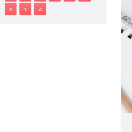
X
Y
Z