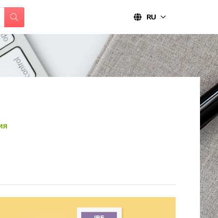
RU
ия