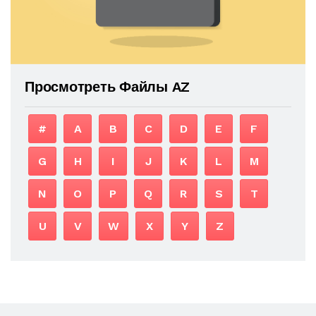
Просмотреть Файлы AZ
#
A
B
C
D
E
F
G
H
I
J
K
L
M
N
O
P
Q
R
S
T
U
V
W
X
Y
Z