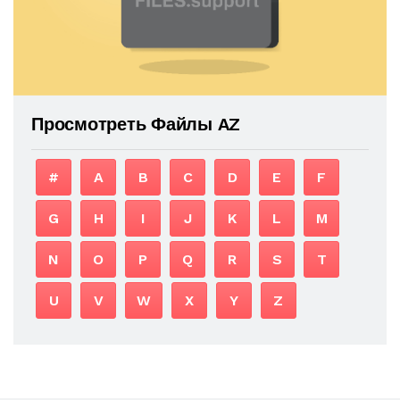
Просмотреть Файлы AZ
#
A
B
C
D
E
F
G
H
I
J
K
L
M
N
O
P
Q
R
S
T
U
V
W
X
Y
Z