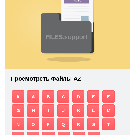
Просмотреть Файлы AZ
#
A
B
C
D
E
F
G
H
I
J
K
L
M
N
O
P
Q
R
S
T