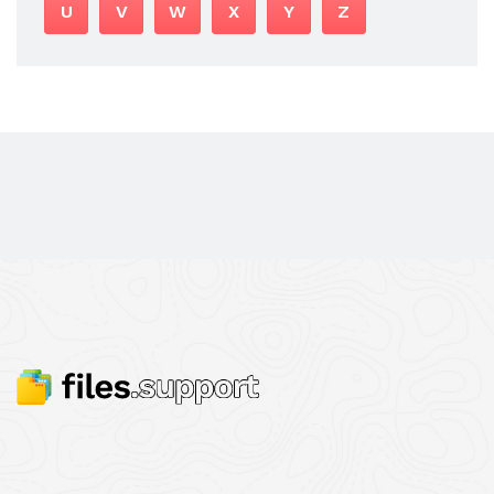
U
V
W
X
Y
Z