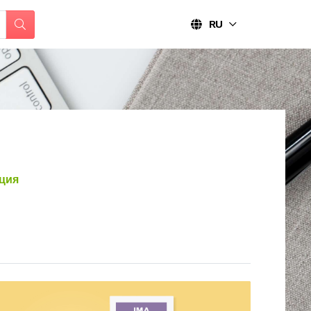
RU
ция