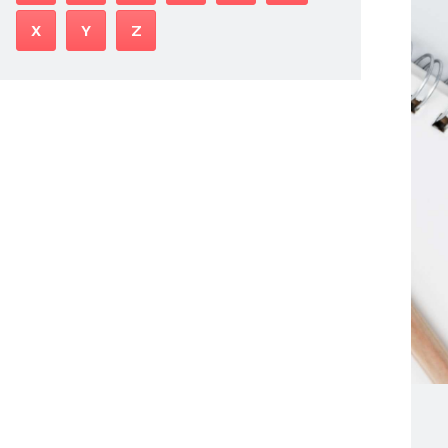
X
Y
Z