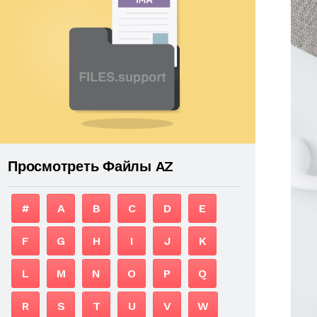
Просмотреть Файлы AZ
#
A
B
C
D
E
F
G
H
I
J
K
L
M
N
O
P
Q
R
S
T
U
V
W