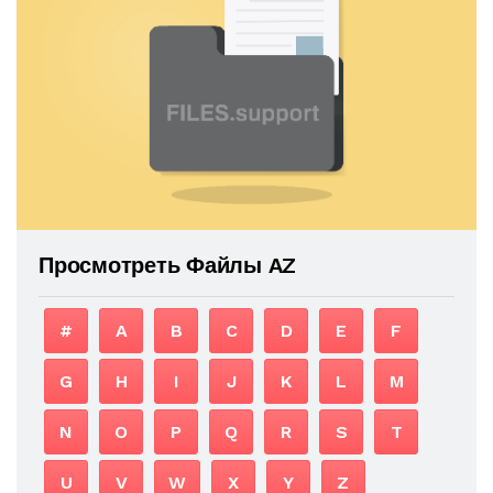
Просмотреть Файлы AZ
#
A
B
C
D
E
F
G
H
I
J
K
L
M
N
O
P
Q
R
S
T
U
V
W
X
Y
Z